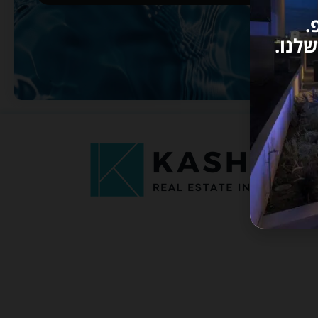
.
לנו.
יד 2
יד 2
129,000 €
128,000 €
דירת סטודיו #10065 –