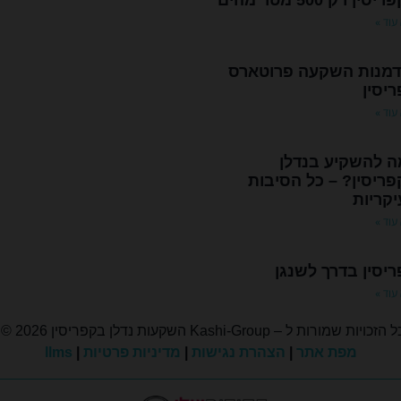
סין רק 500 מטר מהים
עוד »
כתובת:
איה
גודל:
חדרים:
כתובת:
גודל:
חניות:
חדרים:
1
44
1
55
נאפה
פרוטאראס
1
מ"ר
מ"ר
דמנות השקעה פרוטארס
לחצו למידע נוסף
לחצו למידע נוסף
יסין
עוד »
ה להשקיע בנדלן
ריסין? – כל הסיבות
קריות
עוד »
יסין בדרך לשנגן
עוד »
 הזכויות שמורות ל – Kashi-Group השקעות נדלן בקפריסין 2026 ©
מפת אתר
|
הצהרת נגישות
|
מדיניות פרטיות
|
llms