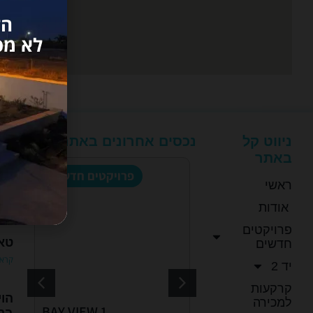
הז
לא מפ
ניווט קל
נכסים אחרונים באתר
מגז
באתר
החו
אי
פרויקטים חדשים
יד 2
ראשי
האי
קרא 
אודות
פרויקטים
טאב
חדשים
קרא 
יד 2
 €
110,000 €
קרקעות
הו
למכירה
BAY VIEW 1
דירה #9697 – לרנקה
דירה 