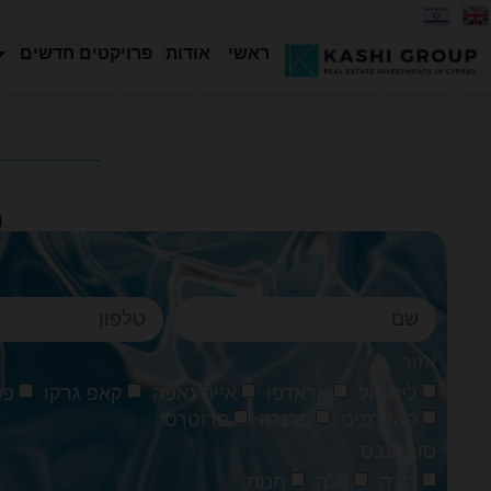
ראשי
אודות
פרויקטים חדשים
ה
אזור
לימסול
אראדפו
אייה נאפה
קאפ גרקו
פמ
פאלרמיני
פרנרה
פרוטרָס
סוג הנכס
דירה
וילה
חנות