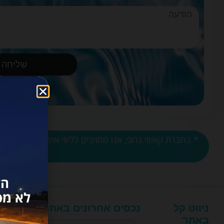
שליחה
הז
לא מפ
ניווט קל
נכסים אחרונים באתר
מגז
באתר
החו