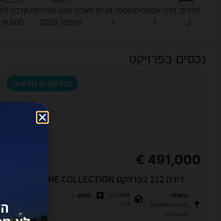
חדרים:
חדרי אמבטיה:
מספר חניות:
תאריך סיום הפרויקט:
קרבה לים
2
1
1
דצמבר 2028
600 מ'
נכסים בפרויקט
פרויקטים חדשים
491,000 €
דירה 212 בפרויקט THE COLLECTION – לימסול
כתובת:
גודל:
105
חניות:
1
חדרים:
2
הז
מ"ר
Gladstonos 58,
Limassol