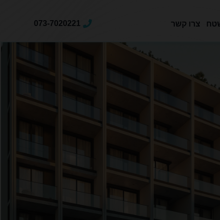
073-7020221
טח
צרו קשר