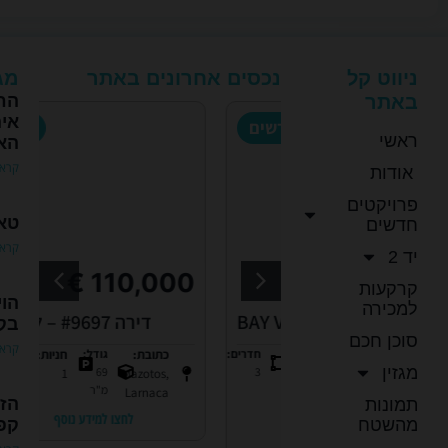
ניווט קל
נכסים אחרונים באתר
מגז
באתר
החו
אי
פרויקטים חדשים
יד 2
ראשי
האי
קרא 
אודות
פרויקטים
טאב
חדשים
קרא 
יד 2
 €
110,000 €
קרקעות
הו
למכירה
BAY VIEW 1
דירה #9697 – לרנקה
דירה 
בקפרי
סוכן חכם
קרא 
:
חניות:
1
חדרים:
כתובת:
גודל:
חניות:
חדרים:
מגזין
2
69
3
1
Mazotos,
Par
מ"ר
Larnaca
הז
תמונות
C
לחצו למידע נוסף
מהשטח
קפר
לחצו למידע נוסף