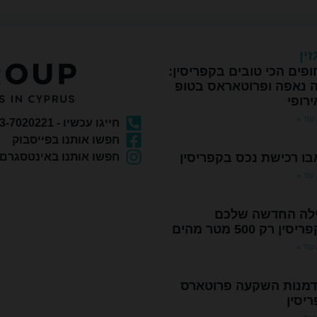
ין
פים הכי טובים בקפריסין:
ה נאפה ופרוטאראס בטופ
יד 2
יד 2
רופי
עוד »
חייגו עכשיו - 073-7020221
חפשו אותנו בפייסבוק
ו רכישת נכס בקפריסין
חפשו אותנו באינטסגרם
עוד »
115,000 €
110,000
ילה החדשה שלכם
#10644 – איה נאפה
CAPE GRECOA309
סין רק 500 מטר מהים
עוד »
כתובת:
איה
גודל:
חדרים:
כתובת:
גודל:
חניות:
חדרים:
1
44
1
55
נאפה
פרוטאראס
1
מ"ר
מ"ר
דמנות השקעה פרוטארס
לחצו למידע נוסף
לחצו למידע נוסף
יסין