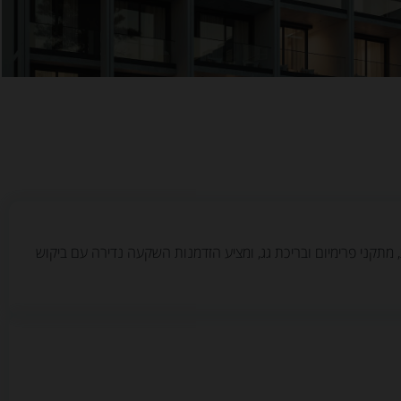
רתי בלב מרכז לימסול ההיסטורי, במרחק צעדים מרחוב אנקסרטיסיאס והמרינה. כולל 70 דירות מודרניות, מתקני פרימיום ובריכת גג, ומציע הזדמנות השקעה נדירה עם ביקוש