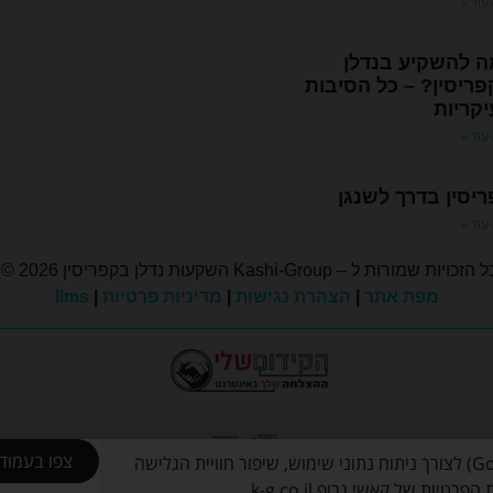
עוד »
ה להשקיע בנדלן
ריסין? – כל הסיבות
קריות
עוד »
יסין בדרך לשנגן
עוד »
 הזכויות שמורות ל – Kashi-Group השקעות נדלן בקפריסין 2026 ©
מפת אתר
|
הצהרת נגישות
|
מדיניות פרטיות
|
llms
צפו בעמוד 
אתר זה עושה שימוש בקובצי Cookies ובפיקסלים (Google, Meta) לצורך ניתוח נתוני שימוש, שיפור חוויית הגלישה
קהילת המשקיעים
ת של קאשי גרופ k-g.co.il