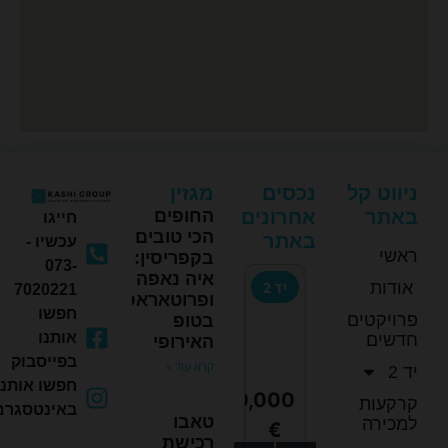
ניווט קל
נכסים
מגזין
באתר
אחרונים
החופים
חייגו
הכי טובים
באתר
עכשיו -
ראשי
בקפריסין:
073-
איה נאפה
2
פרויקטים
יד 2
יד 2
יד 2
יד 2
אודות
7020221
ופרוטאראס
חדשים
חפשו
פרויקטים
בטופ
אותנו
חדשים
האירופי
בפייסבוק
קרא עוד »
יד 2
חפשו אותנו
8,000
115,000
110,000
110,000
155,0
קרקעות
באינטסגרם
טאבו
למכירה
€
€
€
€
רכישת