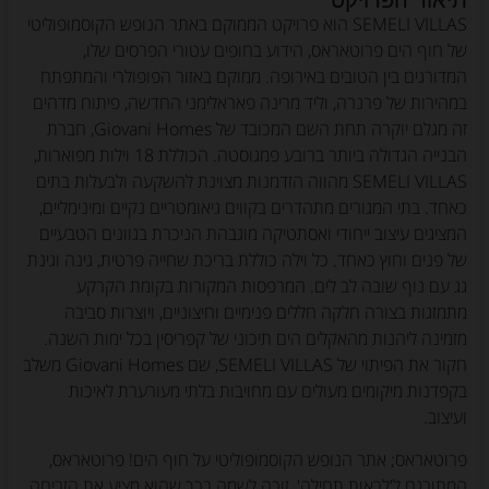
תיאור הפרויקט
SEMELI VILLAS הוא פרויקט הממוקם באתר הנופש הקוסמופוליטי
של חוף הים פרוטאראס, הידוע בחופים עטורי הפרסים שלו,
המדורגים בין הטובים באירופה. ממוקם באזור הפופולרי והמתפתח
במהירות של פרנרה, וליד מרינה פאראלימני החדשה, פיתוח מדהים
זה מגלם יוקרה תחת השם המכובד של Giovani Homes, חברת
הבנייה הגדולה ביותר ברובע פמגוסטה. הכוללת 18 וילות מפוארות,
SEMELI VILLAS מהווה הזדמנות מצוינת להשקעה ולבעלות בתים
כאחד. בתי המגורים מתהדרים בקווים גיאומטריים נקיים ומינימליים,
המציגים עיצוב ייחודי ואסתטיקה מוגבהת הניכרת בגוונים הטבעיים
של פנים וחוץ כאחד. כל וילה כוללת בריכת שחייה פרטית, גינה וגינת
גג עם נוף שובה לב לים. המרפסות המקורות בקומת הקרקע
מתמזגות בצורה חלקה חללים פנימיים וחיצוניים, ויוצרות סביבה
מזמינה ליהנות מהאקלים הים תיכוני של קפריסין בכל ימות השנה.
חקור את הפיתוי של SEMELI VILLAS, שם Giovani Homes משלב
בקפדנות מיקומים מעולים עם מחויבות בלתי מעורערת לאיכות
ועיצוב.
פרוטאראס; אתר הנופש הקוסמופוליטי על חוף הים! פרוטאראס,
המתורגם ל'לראות תחילה', זוכה לשמה בכך שהוא מציע את הזריחה