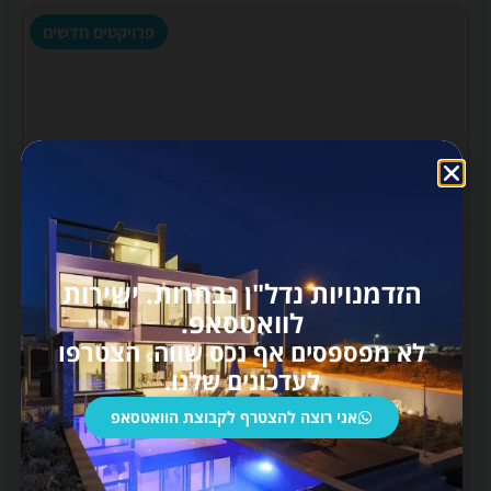
פרויקטים חדשים
543,000 €
SEMELI B10
כתובת:
Famagusta
חדרים:
3
לחצו למידע נוסף
הזדמנויות נדל"ן נבחרות. ישירות
לוואטסאפ.
פרויקטים חדשים
לא מפספסים אף נכס שווה. הצטרפו
לעדכונים שלנו.
אני רוצה להצטרף לקבוצת הוואטסאפ