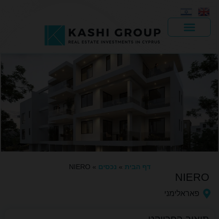
יד 2
דף הבית
»
נכסים
»
NIERO
NIERO
פאראלימני