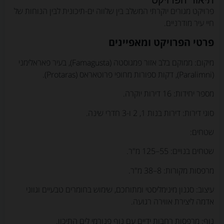
תיאור הפרויקט
פרויקט מגורים יוקרתי המשלב בין שלווה ים-תיכונית לבין הנוחות של
חיי עיר מודרניים.
פרטי הפרויקט ומאפיינים
מיקום: ממוקם בלב אזור פמגוסטה (Famagusta), בעיר פאראלימני
(Paralimni), דקות ספורות מחופי פרוטאראס (Protaras).
מספר יחידות: 16 דירות יוקרה.
סוגי דירות: דירות בנות 1, 2 ו-3 חדרי שינה.
שטחים:
שטחים בנויים: 55–125 מ"ר.
מרפסות מקורות: 8–38 מ"ר.
עיצוב: סגנון מינימליסטי ומתוחכם, שימוש בחומרים טבעיים וגווני
אדמה ליצירת אווירה רגועה.
נוף: מרפסות רחבות ידיים עם נוף פנורמי לים התיכון.