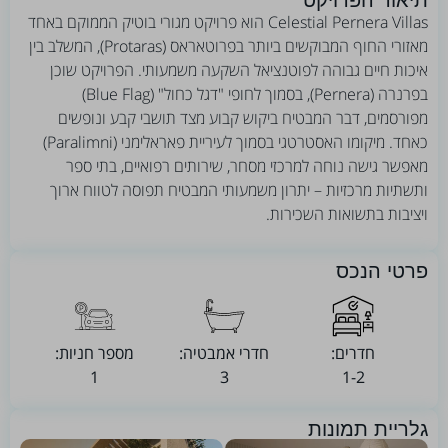
תיאור הפרויקט
Celestial Pernera Villas הוא פרויקט מגורי בוטיק הממוקם באחד
מאזורי החוף המבוקשים ביותר בפרוטאראס (Protaras), המשלב בין
איכות חיים גבוהה לפוטנציאל השקעה משמעותי. הפרויקט שוכן
בפרנרה (Pernera), בסמוך לחופי "דגל כחול" (Blue Flag)
מפורסמים, דבר המבטיח ביקוש קבוע מצד תושבי קבע ונופשים
כאחד. מיקומו האסטרטגי בסמוך לעיריית פאראלימני (Paralimni)
מאפשר גישה נוחה למרכזי מסחר, שירותים רפואיים, בתי ספר
ותשתיות מרכזיות – יתרון משמעותי המבטיח תפוסה לטווח ארוך
ויציבות בתשואות השכירות.
פרטי הנכס
חדרים:
חדרי אמבטיה:
מספר חניות:
1
3
1-2
גלריית תמונות