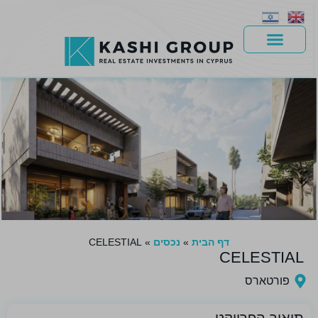
יד 2
דף הבית
»
נכסים
»
CELESTIAL
CELESTIAL
פורטארס