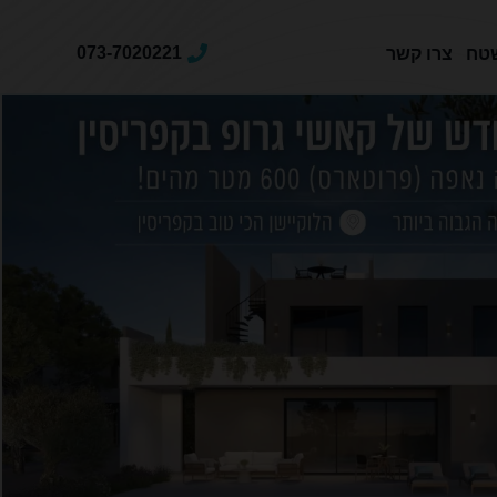
073-7020221
טח
צרו קשר