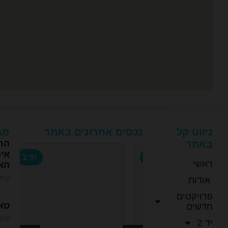
ניווט קל
נכסים אחרונים באתר
מגז
באתר
החו
אי
פרויקטים חדשים
יד 2
ראשי
האי
קרא 
אודות
פרויקטים
טאב
חדשים
קרא 
יד 2