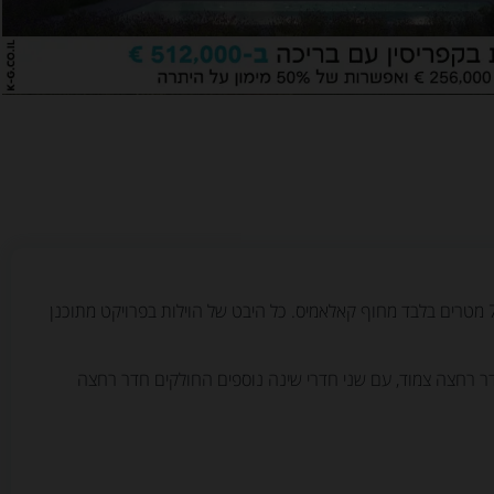
פרויקט וילות מדהים בפרנרה, כל וילה בפרויקט יפהפייה ומודרנית, הפרויקט במיקום שקט ונעים וממש קרוב לאזור התיירות הראשי, במרחק של 700 מטרים בלבד מחוף קאלאמיס. כל היבט של הוילות בפרויקט מתוכנן
ר רחצה צמוד, עם שני חדרי שינה נוספים החולקים חדר רחצה