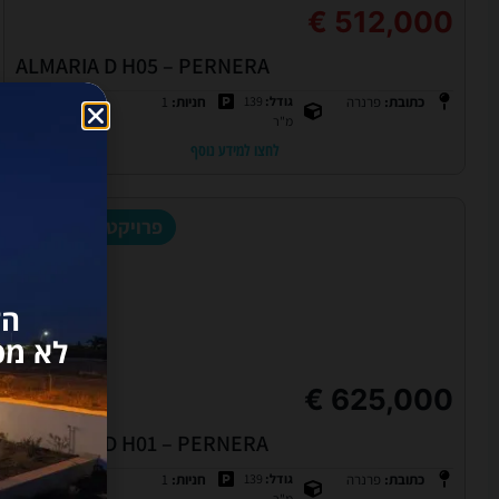
512,000 €
ALMARIA D H05 – PERNERA
כתובת:
פרנרה
גודל:
139
חניות:
1
חדרים:
3
מ"ר
לחצו למידע נוסף
פרויקטים חדשים
הז
לא מפ
625,000 €
ALMARIA D H01 – PERNERA
כתובת:
פרנרה
גודל:
139
חניות:
1
חדרים:
3
מ"ר