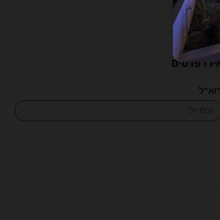
ירו פרטים
וא"ל