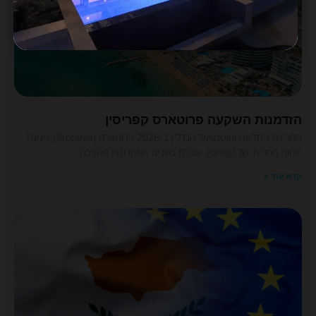
הזדמנות השקעה פרוטארס קפריסין
המרינה החדשה ופוטנציאל הנדל"ן ב-2026 פרוטארס (Protaras), פנינת
החוף המזרחי של קפריסין, עוברת בשנים האחרונות מהפכה
קרא עוד »