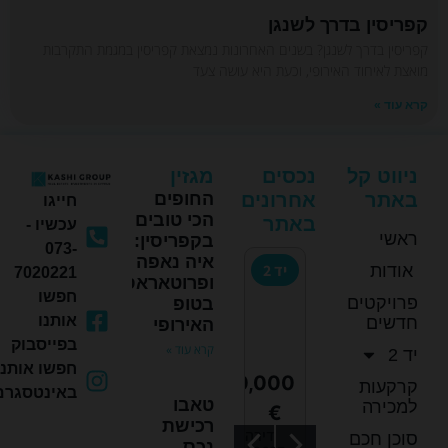
קפריסין בדרך לשנגן
קפריסין בדרך לשנגן? בשנים האחרונות נמצאת קפריסין במגמת התקרבות
מואצת לאיחוד האירופי, וכעת היא עושה צעד
קרא עוד »
ניווט קל
נכסים
מגזין
באתר
אחרונים
החופים
חייגו
הכי טובים
באתר
עכשיו -
ראשי
בקפריסין:
073-
איה נאפה
2
פרויקטים
יד 2
יד 2
יד 2
יד 2
אודות
7020221
ופרוטאראס
חדשים
חפשו
פרויקטים
בטופ
אותנו
חדשים
האירופי
בפייסבוק
קרא עוד »
יד 2
חפשו אותנו
8,000
115,000
110,000
110,000
155,0
קרקעות
באינטסגרם
טאבו
למכירה
€
€
€
€
רכישת
MET
BAY
דירה
דירה
CAPE
דירת
סוכן חכם
נכס