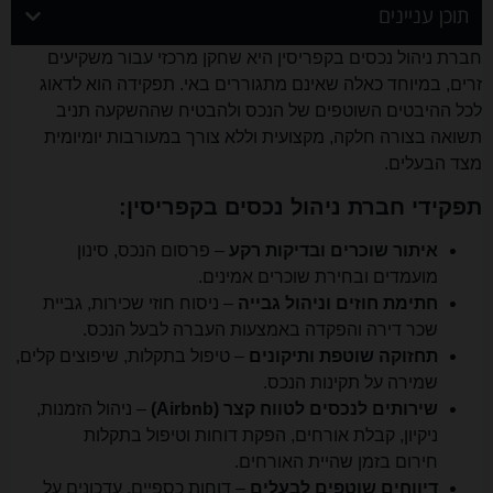
תוכן עניינים
חברת ניהול נכסים בקפריסין היא שחקן מרכזי עבור משקיעים
זרים, במיוחד כאלה שאינם מתגוררים באי. תפקידה הוא לדאוג
לכל ההיבטים השוטפים של הנכס ולהבטיח שההשקעה תניב
תשואה בצורה חלקה, מקצועית וללא צורך במעורבות יומיומית
מצד הבעלים.
תפקידי חברת ניהול נכסים בקפריסין:
איתור שוכרים ובדיקות רקע
– פרסום הנכס, סינון
מועמדים ובחירת שוכרים אמינים.
חתימת חוזים וניהול גבייה
– ניסוח חוזי שכירות, גביית
שכר דירה והפקדה באמצעות העברה לבעל הנכס.
תחזוקה שוטפת ותיקונים
– טיפול בתקלות, שיפוצים קלים,
שמירה על תקינות הנכס.
שירותים לנכסים לטווח קצר (Airbnb)
– ניהול הזמנות,
ניקיון, קבלת אורחים, הפקת דוחות וטיפול בתקלות
חירום בזמן שהיית האורחים.
דיווחים שוטפים לבעלים
– דוחות כספיים, עדכונים על