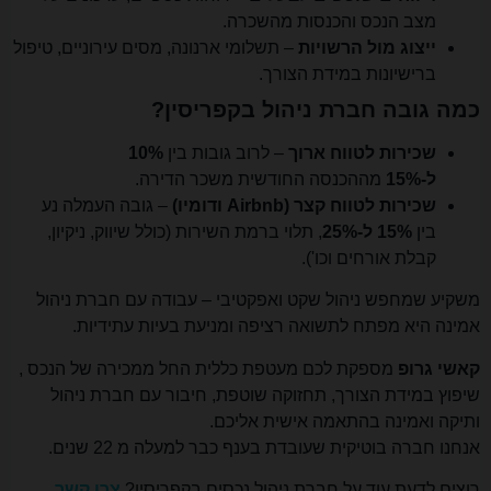
מצב הנכס והכנסות מהשכרה.
ייצוג מול הרשויות
– תשלומי ארנונה, מסים עירוניים, טיפול
ברישיונות במידת הצורך.
כמה גובה חברת ניהול בקפריסין?
שכירות לטווח ארוך
– לרוב גובות בין
10%
ל-15%
מההכנסה החודשית משכר הדירה.
שכירות לטווח קצר (Airbnb ודומיו)
– גובה העמלה נע
בין
15% ל-25%
, תלוי ברמת השירות (כולל שיווק, ניקיון,
קבלת אורחים וכו').
משקיע שמחפש ניהול שקט ואפקטיבי – עבודה עם חברת ניהול
אמינה היא מפתח לתשואה רציפה ומניעת בעיות עתידיות.
קאשי גרופ
מספקת לכם מעטפת כללית החל ממכירה של הנכס ,
שיפוץ במידת הצורך, תחזוקה שוטפת, חיבור עם חברת ניהול
ותיקה ואמינה בהתאמה אישית אליכם.
אנחנו חברה בוטיקית שעובדת בענף כבר למעלה מ 22 שנים.
רוצים לדעת עוד על חברת ניהול נכסים בקפריסין?
צרו קשר