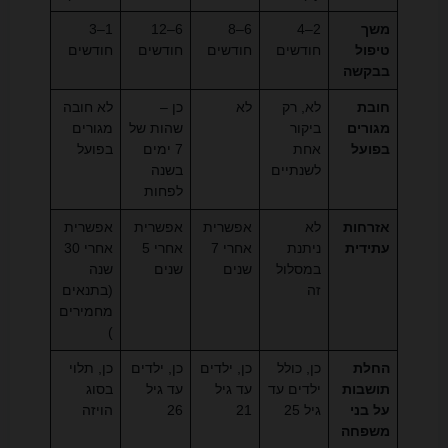
משך
2–4
6–8
6–12
1–3
טיפול
חודשים
חודשים
חודשים
חודשים
בבקשה
חובת
לא, רק
לא
כן –
לא חובה
מגורים
ביקור
שהות של
מגורים
בפועל
אחת
7 ימים
בפועל
לשנתיים
בשנה
לפחות
אזרחות
לא
אפשרית
אפשרית
אפשרית
עתידית
ניתנת
אחרי 7
אחרי 5
אחרי 30
במסלול
שנים
שנים
שנה
זה
(בתנאים
מחמירים
)
החלת
כן, כולל
כן, ילדים
כן, ילדים
כן, תלוי
תושבות
ילדים עד
עד גיל
עד גיל
בסוג
על בני
גיל 25
21
26
הויזה
משפחה