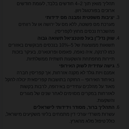
תהליך מואץ תוך 2–4 חודשים בלבד, לעומת חודשים
ארוכים בפורטוגל ויוון.
יציבות משפטית ומבנה מס ידידותי
מערכת מס פשוטה, ללא מס על ירושה או על רווחים
מהשכרת נכסים מחוץ לקפריסין.
שוק נדל"ן בעל פוטנציאל תשואה גבוה
תשואות ממוצעות של 5–10% בנכסים מבוקשים באזורים
כמו לרנקה, איה נאפה, פאפוס ופרוטארס, בעיקר בזכות
תיירות מתפתחת והשקעות תשתית ממשלתיות.
גישה עתידית לשוק האירופי
אמנם ויזת גולד לא מקנה אזרחות, אך קפריסין חברה
באיחוד האירופי – החזקה בתושבות קפריסאית יכולה להקל
מאוד על מהלכים עתידיים באירופה, לרבות בקשות
לאזרחות במקרים מסוימים לאחר שנים של מגורים
והשקעות.
התהליך ברור, מסודר וידידותי לישראלים
עשרות משרדי עורכי דין מתמחים בליווי משקיעים מישראל,
כולל טיפול מלא מהארץ.