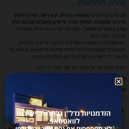
שורה תחתונה…
אם אתם מחפשים
השקעה בטוחה, עם גישה ישירה לשוק
תיירותי מתפתח, תהליך מהיר ורישיון תושבות קבועה ללא
צורך במגורים בפועל
– קפריסין מציעה את אחת התוכניות
הטובות ביותר כיום.
היא משלבת בין נוחות גיאוגרפית ליציבות מדינית וכלכלית,
מאפשרת למשקיעים לנהל נכסים וליהנות מתשואות גבוהות בלי
להיגרר לדרישות ביורוקרטיות כמו במדינות אחרות.
רוצים לדעת עוד על גולדן ויזה קפריסין?
צרו קשר
מוזמנים לקרוא על
השקעות לישראלים בקפריסין
מחפשים
דירות יד 2 בקפריסין
או
פרויקטים חדשים
?
הסוכן
החכם
שלנו יוכל לעזור לכם למקד את החיפוש שלכם!
כתבות שתרצו לקרוא
הזדמנויות נדל"ן נבחרות. ישירות
לוואטסאפ.
לא מפספסים אף נכס שווה. הצטרפו