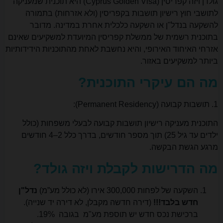
גולדן ויזה קפריסין (Cyprus Golden Visa) היא תוכנית שמעניקה
לתושבי חוץ רישיון תושבות בקפריסין (ולא אזרחות) בתמורה
להשקעה בנדל"ן או השקעה כלכלית אחרת במדינה. מדובר
בתוכנית רשמית של ממשלת קפריסין המיועדת למשקיעים שאינם
אזרחי האיחוד האירופי, והיא נחשבת לאחת מהתוכניות הידידותיות
ביותר למשקיעים באזור.
מה הם עיקרי התוכנית?
1. תושבות קבועה (Permanent Residency):
התוכנית מעניקה רישיון תושבות קבועה לבעלי משפחות (כולל
ילדים עד גיל 25) תוך מספר חודשים, בדרך כלל 2–4 חודשים
מרגע הגשת הבקשה.
מה הדרישות לקבלת ויזה גולד?
השקעה של לפחות 300,000 אירו (לא כולל מע”מ)
נדל"ן
חדש בלבד!!!
(דירה חדשה מקבלן, לא דירה יד שנייה).
ברכישת נכס חדש יש תוספת מע"מ בגובה 19%.