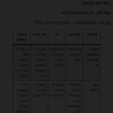
במדינות הבאות:
קפריסין, יוון, פורטוגל, דובאי
טבלה השוואתית – תוכניות ויזת גולד
פרמטר
קפריסין
יוון
פורטוגל
דובאי
(UAE)
גובה
€300,00
€250,00
תוכנית
כ-€205,
השקעה
0 בנדל"ן
0 בנדל"ן
הנדל"ן
000
מינימלי
חדש
(גם יד
בוטלה –
(AED
ת
שנייה)
השקעה
750K)
בעסקים
בנדל"ן או
בלבד
פיקדון
סוג
תושבות
תושבות
תושבות
ויזת
רישיון
קבועה
זמנית
זמנית
תושבות
(Perma
ל-5 שנים
ל-5 שנים
ל-2-10
nent
שנים
Residen
(ניתנת
cy)
לחידוש)