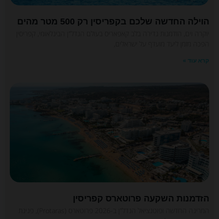
הוילה החדשה שלכם בקפריסין רק 500 מטר מהים
יוקרה וים, הזדמנות נדירה בלב קאפאריס בעולם הנדל"ן הבינלאומי, קפריסין
הפכה מזמן ליעד מועדף על ישראלים,
קרא עוד »
הזדמנות השקעה פרוטארס קפריסין
המרינה החדשה ופוטנציאל הנדל"ן ב-2026 פרוטארס (Protaras), פנינת