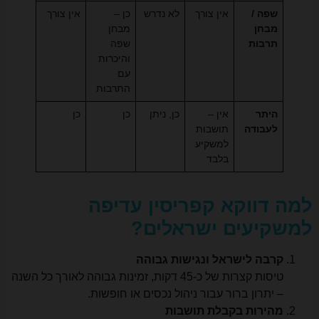
שפה /
אין צורך
לא נדרש
כן –
אין צורך
מבחן
מבחן
תרבות
שפה
והיכרות
עם
התרבות
היתר
אין –
כן, ניתן
כן
כן
לעבודה
תושבות
למשקיע
בלבד
למה דווקא קפריסין עדיפה
למשקיעים ישראלים?
קרבה לישראל ונגישות גבוהה
טיסות קצרות של כ-45 דקות, זמינות גבוהה לאורך כל השנה
– יתרון ברור עבור ניהול נכסים או חופשות.
מהירות בקבלת תושבות