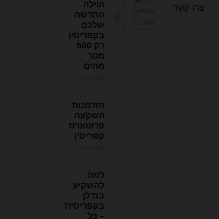
הוילה
31.55
roklini
1
מ"ר
מ"ר
מ"ר
Larnaca
נאפה
צרו קשר
לחצו למידע
נוסף
מ"ר
village
החדשה
למידע
לחצו למידע
לחצו למידע
נוסף
שלכם
לחצו למידע
סף
נוסף
נוסף
בקפריסין
נוסף
רק 500
מטר
מהים
קרא עוד »
הזדמנות
השקעה
פרוטארס
קפריסין
קרא עוד »
למה
להשקיע
בנדלן
בקפריסין?
– כל