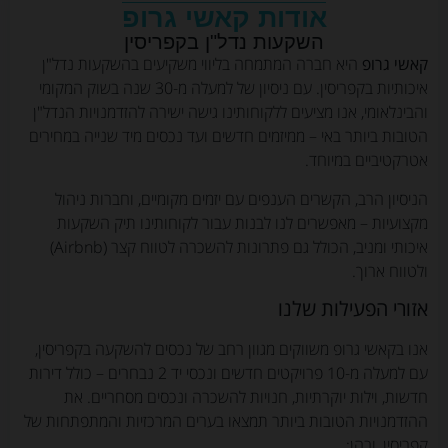
אודות קאשי גרופ
השקעות נדל"ן בקפריסין
קאשי גרופ
היא חברה המתמחה בליווי משקיעים בהשקעות נדל"ן
איכותיות בקפריסין. עם ניסיון של למעלה מ-30 שנה בשוק המקומי
והבינלאומי, אנו מציעים ללקוחותינו גישה ישירה להזדמנויות הנדל"ן
הטובות ביותר באי – ממיזמים חדשים ועד נכסים מיד שנייה במחירים
אטרקטיביים במיוחד.
הניסיון הרב, הקשרים הענפים עם יזמים מקומיים, וחברות ניהול
מקצועיות – מאפשרים לנו לבנות עבור לקוחותינו תיק השקעות
איכותי ומניב, הכולל גם פתרונות להשכרה לטווח קצר (Airbnb)
ולטווח ארוך.
אזורי הפעילות שלנו
אנו בקאשי גרופ משווקים מגוון רחב של נכסים להשקעה בקפריסין,
עם למעלה מ-10 פרויקטים חדשים ונכסי יד 2 נבחרים – כולל דירות
חדשות, וילות יוקרתיות, חנויות להשכרה ונכסים מסחריים. את
ההזדמנויות הטובות ביותר תמצאו בערים המרכזיות והמתפתחות של
קפריסין, ובהן: