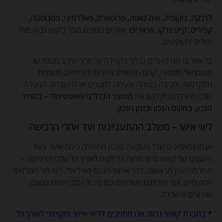
לרנקה, ניקוסיה, איה נאפה, פרוטארס, פאלרמיני, פמגוסטה,
קפיריס, קייפ גרקו, אראדיפו
ואזורים נוספים בעלי ביקוש גבוה מצד
תיירים ומשקיעים.
כל אזור בו אנו פועלים נבחר בקפידה על סמך שילוב מנצח של
פוטנציאל תשואה, קרבה לחופים אתרים תיירותיים, תשתיות
מתקדמות, וסביבה בטוחה ונעימה למגורים או להשכרה. המטרה
שלנו היא להעניק לכם את
המוצר הנדל"ני האופטימלי – במחיר
הנכון, במקום הנכון ובזמן הנכון.
ליווי אישי – משלב ההתעניינות ועד אחרי הרכישה
אנחנו מאמינים שכל השקעה טובה מתחילה ביחס אישי. צוות
היועצים של קאשי גרופ מלווה כל לקוח לאורך כל שלבי הרכישה –
החל מהייעוץ הראשוני, דרך איתור הנכס האידיאלי, ליווי מול הגורמים
המקומיים, ועד שירותים משלימים כמו ניהול נכס, רישום בטאבו,
שיפוצים והשכרה.
* בחברת קאשי גרופ, אנו מחויבים לליווי אישי ומקצועי לאורך כל